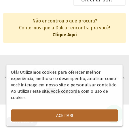
Não encontrou o que procura?
Conte-nos que a Dalcar encontra pra você!
Clique Aqui
© 2026 | Dalcar Veículos
Olá! Utilizamos cookies para oferecer melhor
Proibida copia ou reprodução de qualquer imagem disponível neste website.
experiência, melhorar o desempenho, analisar como
você interage em nosso site e personalizar conteúdo.
Ao utilizar este site, você concorda com o uso de
cookies.
ACEITAR!
🌓