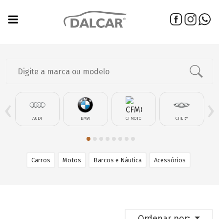
‹
›
AUDI
BMW
CFMOTO
CHERY
Carros
Motos
Barcos e Náutica
Acessórios
Ordenar por: