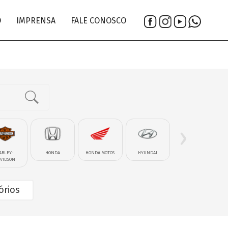
O
IMPRENSA
FALE CONOSCO
›
ARLEY-
HONDA
HONDA MOTOS
HYUNDAI
IM�VEL-LOTE
VIDSON
órios