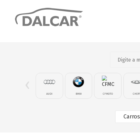
‹
AUDI
BMW
CFMOTO
CHER
Carros