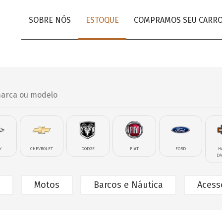
SOBRE NÓS
ESTOQUE
COMPRAMOS SEU CARR
Y
CHEVROLET
DODGE
FIAT
FORD
H
DA
Motos
Barcos e Náutica
Acess