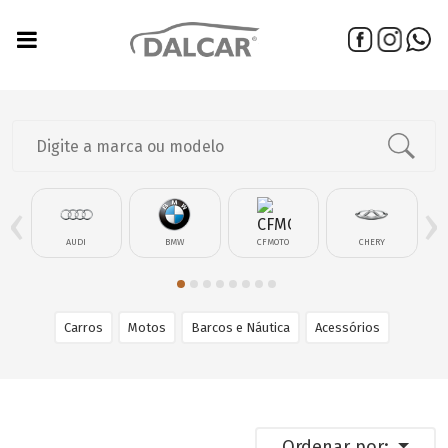
‹
›
AUDI
BMW
CFMOTO
CHERY
Carros
Motos
Barcos e Náutica
Acessórios
Ordenar por: