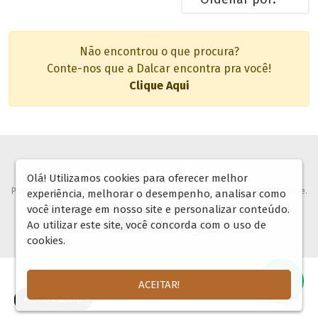
Não encontrou o que procura?
Conte-nos que a Dalcar encontra pra você!
Clique Aqui
© 2026 | Dalcar Veículos
Olá! Utilizamos cookies para oferecer melhor
Proibida copia ou reprodução de qualquer imagem disponível neste website.
experiência, melhorar o desempenho, analisar como
você interage em nosso site e personalizar conteúdo.
Ao utilizar este site, você concorda com o uso de
cookies.
ACEITAR!
🌓