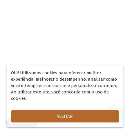
Olá! Utilizamos cookies para oferecer melhor
experiência, melhorar o desempenho, analisar como
você interage em nosso site e personalizar conteúdo.
Ao utilizar este site, você concorda com o uso de
cookies.
ACEITAR!
🌓