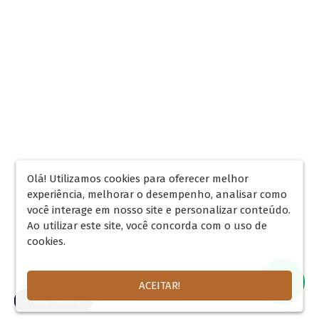
Olá! Utilizamos cookies para oferecer melhor
experiência, melhorar o desempenho, analisar como
você interage em nosso site e personalizar conteúdo.
Ao utilizar este site, você concorda com o uso de
cookies.
ACEITAR!
🌓