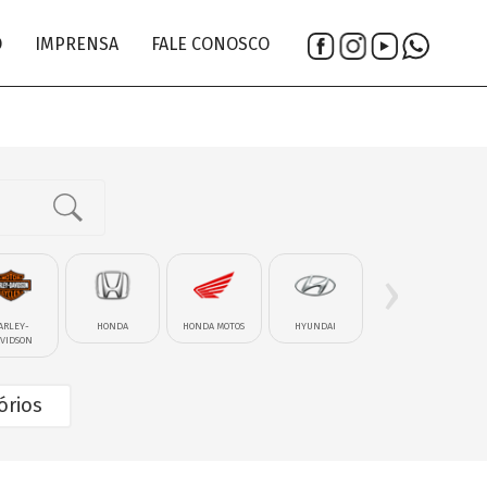
O
IMPRENSA
FALE CONOSCO
›
ARLEY-
HONDA
HONDA MOTOS
HYUNDAI
IM�VEL-LOTE
VIDSON
órios