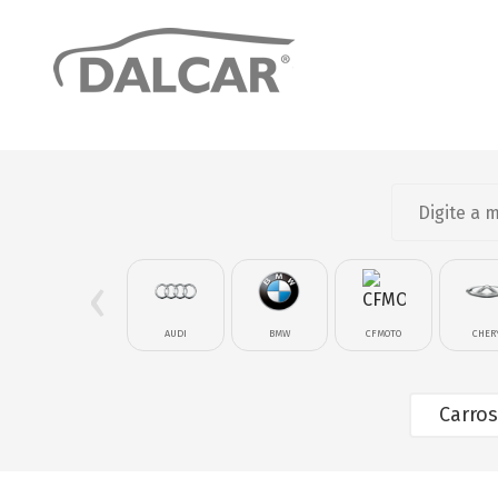
‹
AUDI
BMW
CFMOTO
CHER
Carros