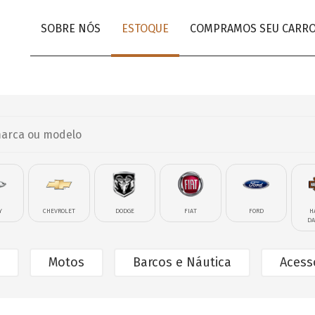
SOBRE NÓS
ESTOQUE
COMPRAMOS SEU CARR
Y
CHEVROLET
DODGE
FIAT
FORD
H
DA
Motos
Barcos e Náutica
Acess