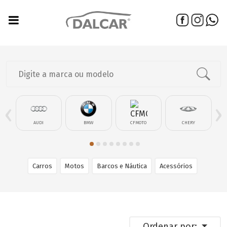
‹
›
AUDI
BMW
CFMOTO
CHERY
Carros
Motos
Barcos e Náutica
Acessórios
Ordenar por: