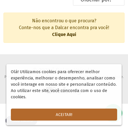
Não encontrou o que procura?
Conte-nos que a Dalcar encontra pra você!
Clique Aqui
© 2026 | Dalcar Veículos
Olá! Utilizamos cookies para oferecer melhor
Proibida copia ou reprodução de qualquer imagem disponível neste website.
experiência, melhorar o desempenho, analisar como
você interage em nosso site e personalizar conteúdo.
Ao utilizar este site, você concorda com o uso de
cookies.
ACEITAR!
🌓