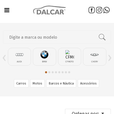
‹
›
AUDI
BMW
CFMOTO
CHERY
Carros
Motos
Barcos e Náutica
Acessórios
Ordenar por: