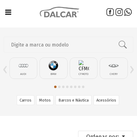
‹
›
AUDI
BMW
CFMOTO
CHERY
Carros
Motos
Barcos e Náutica
Acessórios
Ordenar por: