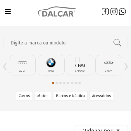
‹
›
AUDI
BMW
CFMOTO
CHERY
Carros
Motos
Barcos e Náutica
Acessórios
Ordenar por: