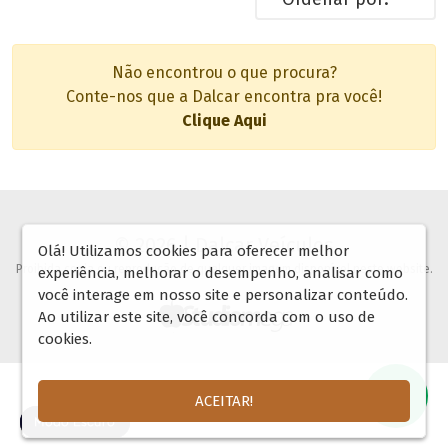
Não encontrou o que procura?
Conte-nos que a Dalcar encontra pra você!
Clique Aqui
© 2026 | Dalcar Veículos
Olá! Utilizamos cookies para oferecer melhor
Proibida copia ou reprodução de qualquer imagem disponível neste website.
experiência, melhorar o desempenho, analisar como
você interage em nosso site e personalizar conteúdo.
Ao utilizar este site, você concorda com o uso de
cookies.
ACEITAR!
🌓