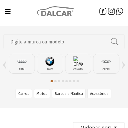
‹
›
AUDI
BMW
CFMOTO
CHERY
Carros
Motos
Barcos e Náutica
Acessórios
Ordenar por: