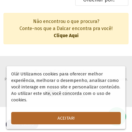
Não encontrou o que procura?
Conte-nos que a Dalcar encontra pra você!
Clique Aqui
© 2026 | Dalcar Veículos
Olá! Utilizamos cookies para oferecer melhor
Proibida copia ou reprodução de qualquer imagem disponível neste website.
experiência, melhorar o desempenho, analisar como
você interage em nosso site e personalizar conteúdo.
Ao utilizar este site, você concorda com o uso de
cookies.
ACEITAR!
🌓