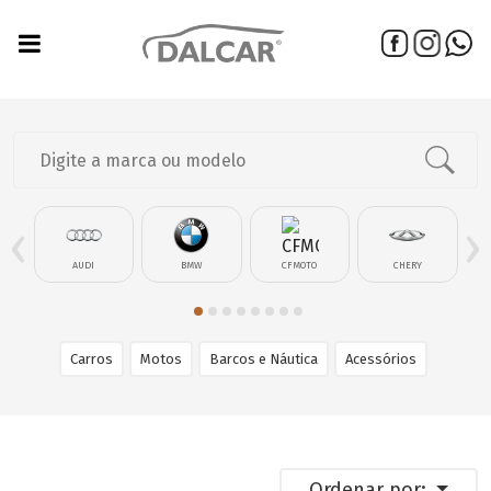
‹
›
AUDI
BMW
CFMOTO
CHERY
Carros
Motos
Barcos e Náutica
Acessórios
Ordenar por: