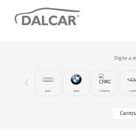
‹
AUDI
BMW
CFMOTO
CHER
Carros