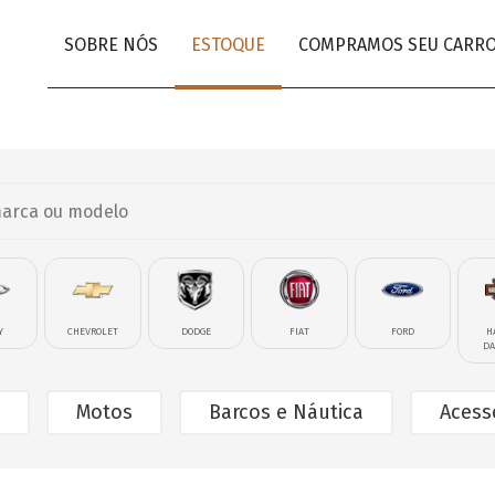
SOBRE NÓS
ESTOQUE
COMPRAMOS SEU CARR
Y
CHEVROLET
DODGE
FIAT
FORD
H
DA
Motos
Barcos e Náutica
Acess