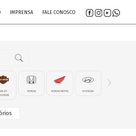
O
IMPRENSA
FALE CONOSCO
›
ARLEY-
HONDA
HONDA MOTOS
HYUNDAI
IM�VEL-LOTE
VIDSON
órios