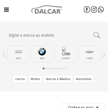
‹
›
AUDI
BMW
CFMOTO
CHERY
Carros
Motos
Barcos e Náutica
Acessórios
Ordenar por: